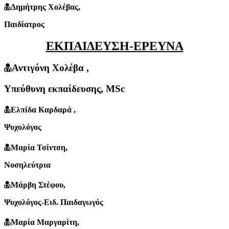
Δημήτρης Χολέβας
,
Παιδίατρος
ΕΚΠΑΙΔΕΥΣΗ-ΕΡΕΥΝΑ
Αντιγόνη Χολέβα
,
Υπεύθυνη εκπαίδευσης, MSc
Eλπίδα Καρδαρά
,
Ψυχολόγος
Mαρία Τσίντση
,
Νοσηλεύτρια
Μάρβη Στέφου
,
Ψυχολόγος-Ειδ. Παιδαγωγός
Μαρία Μαργαρίτη
,