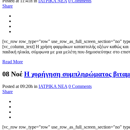
Posted at 11:41h
in
ΙΑΤΡΙΚΑ ΝΕΑ
0 Comments
Share
[vc_row row_type="row" use_row_as_full_screen_section="no" type=
[vc_column_text] Η χρήση φαρμάκων καταστολής οξέων καθώς και α
παιδική ηλικία, σύμφωνα με μια μελέτη που δημοσιεύτηκε στο επισ
Read More
08 Νοέ
Η χορήγηση συμπληρώματος βιταμίν
Posted at 09:20h
in
ΙΑΤΡΙΚΑ ΝΕΑ
0 Comments
Share
[vc_row row_type="row" use_row_as_full_screen_section="no" type=