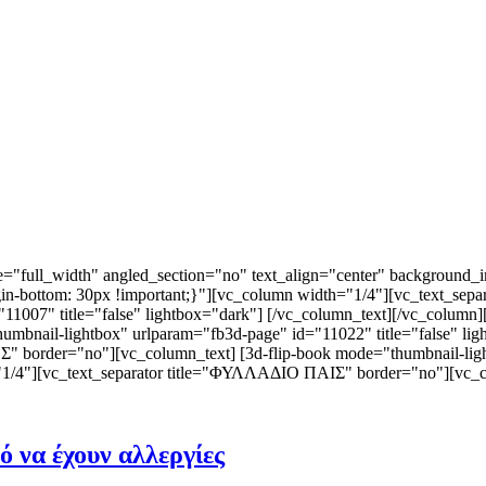
"full_width" angled_section="no" text_align="center" background_i
in-bottom: 30px !important;}"][vc_column width="1/4"][vc_text_s
"11007" title="false" lightbox="dark"] [/vc_column_text][/vc_colum
nail-lightbox" urlparam="fb3d-page" id="11022" title="false" lig
rder="no"][vc_column_text] [3d-flip-book mode="thumbnail-lightb
"1/4"][vc_text_separator title="ΦΥΛΛΑΔΙΟ ΠΑΙΣ" border="no"][vc_co
νό να έχουν αλλεργίες