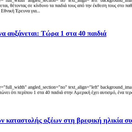
"full_width" angled_section="no" text_align="left" background_ima
νεται, θέτοντας σε κίνδυνο τα παιδιά τους από την έκθεση τους στο
 Εθνική Έρευνα για...
να αυξάνεται: Τώρα 1 στα 40 παιδιά
"full_width" angled_section="no" text_align="left" background_ima
ώνει ότι περίπου 1 στα 40 παιδιά στην Αμερική έχει αυτισμό, ένα τε
 καταστολής οξέων στη βρεφική ηλικία συν