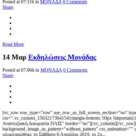
Posted at 07:11h
in
ΜΟΝΑΔΑ
0 Comments
Share
Read More
14 Μαρ
Εκδηλώσεις Μονάδας
Posted at 07:06h
in
ΜΟΝΑΔΑ
0 Comments
Share
[vc_row row_type="row" use_row_as_full_screen_section="no" type=
css=".vc_custom_1563217364154{margin-bottom: 50px !important;}"
Αναπτυξιακή Δοκιμασία ΠΑΙΣ" border="no"][/vc_column][/vc_row][v
background_image_as_pattern="without_pattern" css_animation="" 
ολοκληρώθηκε το Σάββατο 6 Απριλίου 2019, το 2ο...