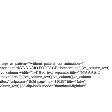
mage_as_pattern="without_pattern" css_animation=""
eparator title="ΦΥΛΛΑΔΙΟ PORTAGE" border="no"][vc_column_text]
n][vc_column width="1/4"][vc_text_separator title="ΦΥΛΛΑΔΙΟ
htbox="dark"] [/vc_column_text][/vc_column][vc_column
ox" urlparam="fb3d-page" id="11029" title="false"
lumn_text] [3d-flip-book mode="thumbnail-lightbox"...