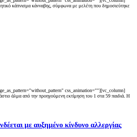
ge_as_pattern="without_pattern" css_animation=""][vc_column]
 παθητικό κάπνισμα κάνναβης, σύμφωνα με μελέτη που δημοσιεύτηκε
ge_as_pattern="without_pattern" css_animation=""][vc_column]
ράστιο άλμα από την προηγούμενη εκτίμηση του 1 στα 59 παιδιά. Η
δέεται με αυξημένο κίνδυνο αλλεργίας