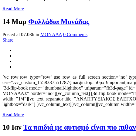
Read More
14 Μαρ
Φυλλάδια Μονάδας
Posted at 07:03h
in
ΜΟΝΑΔΑ
0 Comments
Share
[vc_row row_type="row" use_row_as_full_screen_section="no" type=
css=".vc_custom_1558337551787{margin-top: 50px !important;marg
[3d-flip-book mode="thumbnail-lightbox" urlparam="fb3d-page" id=
ΜΟΝΑΔΑΣ" border="no"][vc_column_text] [3d-flip-book mode="thumb
width="1/4"][vc_text_separator title="ΑΝΑΠΤΥΞΙΑΚΟΣ ΕΛΕΓΧΟΣ" bo
lightbox="dark"] [/vc_column_text][/vc_column][vc_column width=
Read More
10 Ιαν
Τα παιδιά με αυτισμό είναι πιο πιθα