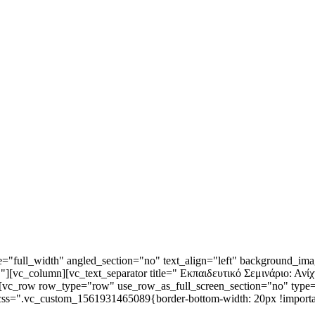
"full_width" angled_section="no" text_align="left" background_ima
][vc_column][vc_text_separator title=" Εκπαιδευτικό Σεμινάριο: Αν
c_row row_type="row" use_row_as_full_screen_section="no" type="f
css=".vc_custom_1561931465089{border-bottom-width: 20px !importa