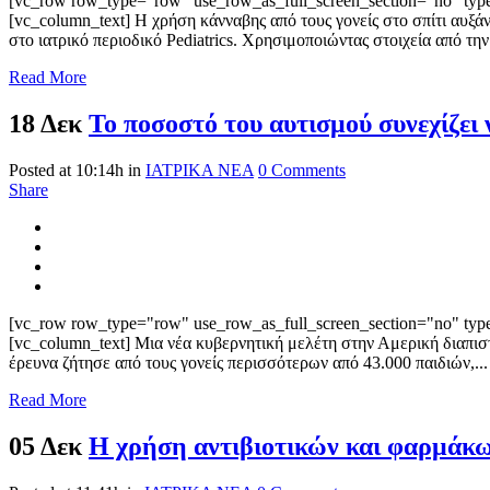
[vc_row row_type="row" use_row_as_full_screen_section="no" type=
[vc_column_text] Η χρήση κάνναβης από τους γονείς στο σπίτι αυξά
στο ιατρικό περιοδικό Pediatrics. Χρησιμοποιώντας στοιχεία από την
Read More
18 Δεκ
Το ποσοστό του αυτισμού συνεχίζει 
Posted at 10:14h
in
ΙΑΤΡΙΚΑ ΝΕΑ
0 Comments
Share
[vc_row row_type="row" use_row_as_full_screen_section="no" type=
[vc_column_text] Μια νέα κυβερνητική μελέτη στην Αμερική διαπιστ
έρευνα ζήτησε από τους γονείς περισσότερων από 43.000 παιδιών,...
Read More
05 Δεκ
Η χρήση αντιβιοτικών και φαρμάκων