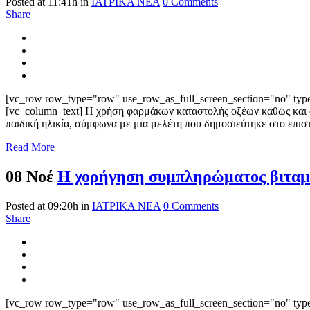
Posted at 11:41h
in
ΙΑΤΡΙΚΑ ΝΕΑ
0 Comments
Share
[vc_row row_type="row" use_row_as_full_screen_section="no" type=
[vc_column_text] Η χρήση φαρμάκων καταστολής οξέων καθώς και α
παιδική ηλικία, σύμφωνα με μια μελέτη που δημοσιεύτηκε στο επισ
Read More
08 Νοέ
Η χορήγηση συμπληρώματος βιταμίν
Posted at 09:20h
in
ΙΑΤΡΙΚΑ ΝΕΑ
0 Comments
Share
[vc_row row_type="row" use_row_as_full_screen_section="no" type=