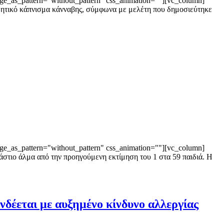
ge_as_pattern="without_pattern" css_animation=""][vc_column]
 παθητικό κάπνισμα κάνναβης, σύμφωνα με μελέτη που δημοσιεύτηκε
ge_as_pattern="without_pattern" css_animation=""][vc_column]
ράστιο άλμα από την προηγούμενη εκτίμηση του 1 στα 59 παιδιά. Η
δέεται με αυξημένο κίνδυνο αλλεργίας