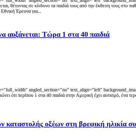
"full_width" angled_section="no" text_align="left" background_ima
νεται, θέτοντας σε κίνδυνο τα παιδιά τους από την έκθεση τους στο
 Εθνική Έρευνα για...
να αυξάνεται: Τώρα 1 στα 40 παιδιά
"full_width" angled_section="no" text_align="left" background_ima
ώνει ότι περίπου 1 στα 40 παιδιά στην Αμερική έχει αυτισμό, ένα τε
 καταστολής οξέων στη βρεφική ηλικία συν