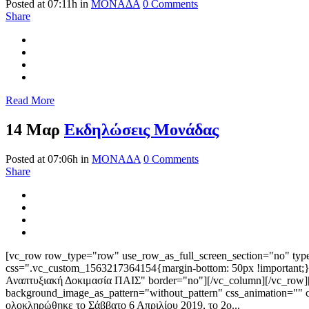
Posted at 07:11h
in
ΜΟΝΑΔΑ
0 Comments
Share
Read More
14 Μαρ
Εκδηλώσεις Μονάδας
Posted at 07:06h
in
ΜΟΝΑΔΑ
0 Comments
Share
[vc_row row_type="row" use_row_as_full_screen_section="no" type=
css=".vc_custom_1563217364154{margin-bottom: 50px !important;}"
Αναπτυξιακή Δοκιμασία ΠΑΙΣ" border="no"][/vc_column][/vc_row][v
background_image_as_pattern="without_pattern" css_animation="" 
ολοκληρώθηκε το Σάββατο 6 Απριλίου 2019, το 2ο...