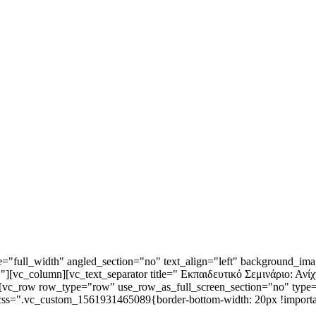
"full_width" angled_section="no" text_align="left" background_ima
][vc_column][vc_text_separator title=" Εκπαιδευτικό Σεμινάριο: Αν
c_row row_type="row" use_row_as_full_screen_section="no" type="f
css=".vc_custom_1561931465089{border-bottom-width: 20px !importa