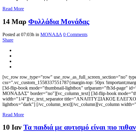
Read More
14 Μαρ
Φυλλάδια Μονάδας
Posted at 07:03h
in
ΜΟΝΑΔΑ
0 Comments
Share
[vc_row row_type="row" use_row_as_full_screen_section="no" type=
css=".vc_custom_1558337551787{margin-top: 50px !important;marg
[3d-flip-book mode="thumbnail-lightbox" urlparam="fb3d-page" id=
ΜΟΝΑΔΑΣ" border="no"][vc_column_text] [3d-flip-book mode="thumb
width="1/4"][vc_text_separator title="ΑΝΑΠΤΥΞΙΑΚΟΣ ΕΛΕΓΧΟΣ" bo
lightbox="dark"] [/vc_column_text][/vc_column][vc_column width=
Read More
10 Ιαν
Τα παιδιά με αυτισμό είναι πιο πιθα