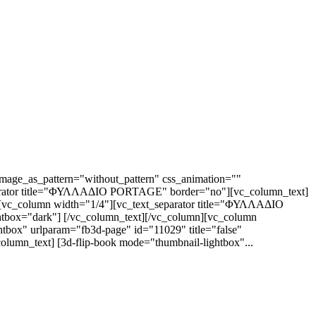
mage_as_pattern="without_pattern" css_animation=""
eparator title="ΦΥΛΛΑΔΙΟ PORTAGE" border="no"][vc_column_text]
n][vc_column width="1/4"][vc_text_separator title="ΦΥΛΛΑΔΙΟ
htbox="dark"] [/vc_column_text][/vc_column][vc_column
ox" urlparam="fb3d-page" id="11029" title="false"
lumn_text] [3d-flip-book mode="thumbnail-lightbox"...