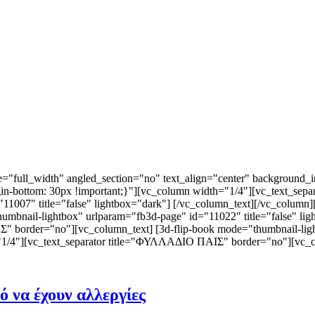
"full_width" angled_section="no" text_align="center" background_i
in-bottom: 30px !important;}"][vc_column width="1/4"][vc_text_s
"11007" title="false" lightbox="dark"] [/vc_column_text][/vc_colum
nail-lightbox" urlparam="fb3d-page" id="11022" title="false" lig
rder="no"][vc_column_text] [3d-flip-book mode="thumbnail-lightb
"1/4"][vc_text_separator title="ΦΥΛΛΑΔΙΟ ΠΑΙΣ" border="no"][vc_co
νό να έχουν αλλεργίες