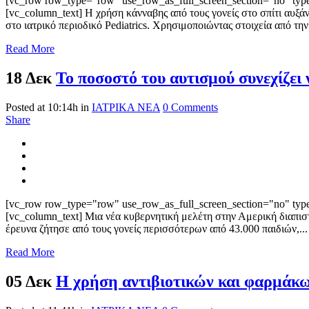
[vc_row row_type="row" use_row_as_full_screen_section="no" type=
[vc_column_text] Η χρήση κάνναβης από τους γονείς στο σπίτι αυξά
στο ιατρικό περιοδικό Pediatrics. Χρησιμοποιώντας στοιχεία από την
Read More
18 Δεκ
Το ποσοστό του αυτισμού συνεχίζει 
Posted at 10:14h
in
ΙΑΤΡΙΚΑ ΝΕΑ
0 Comments
Share
[vc_row row_type="row" use_row_as_full_screen_section="no" type=
[vc_column_text] Μια νέα κυβερνητική μελέτη στην Αμερική διαπιστ
έρευνα ζήτησε από τους γονείς περισσότερων από 43.000 παιδιών,...
Read More
05 Δεκ
Η χρήση αντιβιοτικών και φαρμάκων