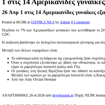
1 στις 14 Αμερικανίδες γυναίκες
26 Απρ
1 στις 14 Αμερικανίδες γυναίκες εξα
Posted at 00:58h
in
ΙΑΤΡΙΚΑ ΝΕΑ
by
Admin
0 Comments
Περίπου το 7% των Αμερικανίδων γυναικών που γεννήθηκαν το 2016
CDC.
Η ανάλυση βασίστηκε σε δεδομένα πιστοποιητικού γέννησης για όλε
Μεταξύ των άλλων ευρημάτων είναι:
Το κάπνισμα κατά τη διάρκεια της εγκυμοσύνης ήταν συχνότερ
Όταν η συχνότητα εξετάστηκε με βάση την εθνικότητα, το κ
είχαν το χαμηλότερο ποσοστό (κάτω από 1%).
Οι γυναίκες στη Δυτική Βιρτζίνια ήταν πιο πιθανό να καπνί
Μεταξύ των κρατών με τα χαμηλότερα ποσοστά είναι: η Καλιφό
Από την Amy Orciari Herman
ΑΝΑΡΤΗΘΗΚΕ 26-4-2026 από
developunit.gr
Πηγή: NEJM Journa