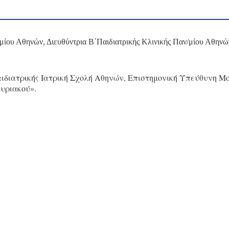
ημίου Αθηνών, Διευθύντρια Β΄Παιδιατρικής Κλινικής Παν/μίου Αθη
διατρικής Ιατρική Σχολή Αθηνών, Επιστημονική Υπεύθυνη Μο
υριακού».