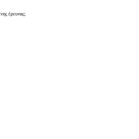
νης έρευνας;