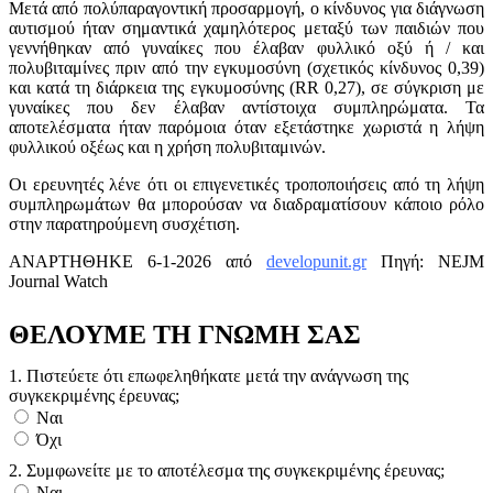
Μετά από πολύπαραγοντική προσαρμογή, ο κίνδυνος για διάγνωση
αυτισμού ήταν σημαντικά χαμηλότερος μεταξύ των παιδιών που
γεννήθηκαν από γυναίκες που έλαβαν φυλλικό οξύ ή / και
πολυβιταμίνες πριν από την εγκυμοσύνη (σχετικός κίνδυνος 0,39)
και κατά τη διάρκεια της εγκυμοσύνης (RR 0,27), σε σύγκριση με
γυναίκες που δεν έλαβαν αντίστοιχα συμπληρώματα. Τα
αποτελέσματα ήταν παρόμοια όταν εξετάστηκε χωριστά η λήψη
φυλλικού οξέως και η χρήση πολυβιταμινών.
Οι ερευνητές λένε ότι οι επιγενετικές τροποποιήσεις από τη λήψη
συμπληρωμάτων θα μπορούσαν να διαδραματίσουν κάποιο ρόλο
στην παρατηρούμενη συσχέτιση.
ΑΝΑΡΤΗΘΗΚΕ 6-1-2026 από
developunit.gr
Πηγή: NEJM
Journal Watch
ΘΕΛΟΥΜΕ ΤΗ ΓΝΩΜΗ ΣΑΣ
1. Πιστεύετε ότι επωφεληθήκατε μετά την ανάγνωση της
συγκεκριμένης έρευνας;
Ναι
Όχι
2. Συμφωνείτε με το αποτέλεσμα της συγκεκριμένης έρευνας;
Ναι