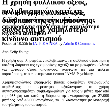
Η χρήση φυλλικού οξέος,
πολυβιταμινών κατά τη
01 Φεβ
Η χρήση φυλλικού οξέος,
διάρκεια της εγκυμοσύνης
πολυβιταμινών κατά τη διάρκεια της
εγκυμοσύνης συνδέεται με χαμηλότερο
συνδέεται με χαμηλότερο
κίνδυνο αυτισμού
κίνδυνο αυτισμού
Posted at 10:55h
in
ΙΑΤΡΙΚΑ ΝΕΑ
by
Admin
0 Comments
Από Kelly Young
Η χρήση συμπληρωμάτων πολυβιταμινών ή φυλλικού οξέος πριν ή
κατά τη διάρκεια της εγκυμοσύνης σχετίζεται με μειωμένο κίνδυνο
για αυτισμό στους απογόνους, σύμφωνα με μια μελέτη
παρατήρησης στο επιστημονικό έντυπο JAMA Psychiatry.
Χρησιμοποιώντας ισραηλινές βάσεις δεδομένων υγειονομικής
περίθαλψης, οι ερευνητές αξιολόγησαν τη χρήση
συνταγογραφημένων συμπληρωμάτων για τους 9 μήνες πριν από
τη σύλληψη και κατά τη διάρκεια της εγκυμοσύνης για 27.000
μητέρες. Από 45.000 απογόνους, το 1% διαγνώστηκε με διαταραχή
του φάσματος του αυτισμού.